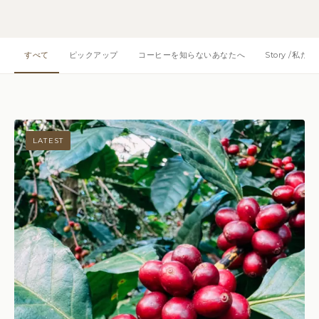
すべて
ピックアップ
コーヒーを知らないあなたへ
Story /私
LATEST