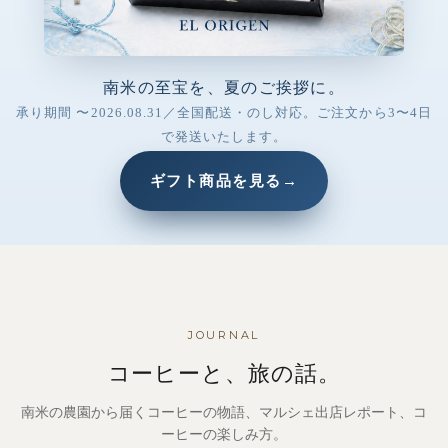
南米の至宝を、夏のご挨拶に。
承り期間 〜2026.08.31／全国配送・のし対応。ご注文から3〜4日
で発送いたします。
ギフト商品を見る
→
JOURNAL
コーヒーと、旅の話。
南米の農園から届くコーヒーの物語、マルシェ出店レポート、コ
ーヒーの楽しみ方。