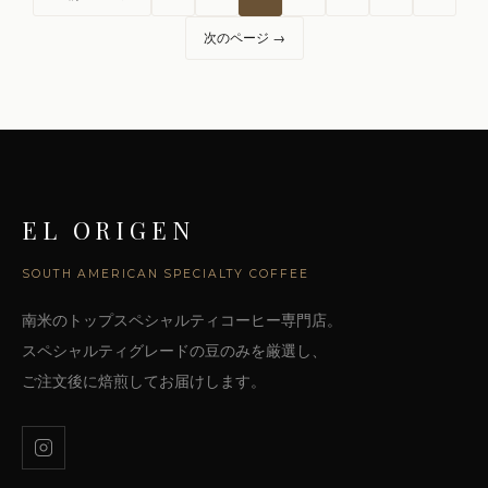
稿
次のページ →
の
ペ
ー
EL ORIGEN
ジ
SOUTH AMERICAN SPECIALTY COFFEE
送
南米のトップスペシャルティコーヒー専門店。
り
スペシャルティグレードの豆のみを厳選し、
ご注文後に焙煎してお届けします。