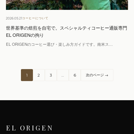
2026.05.21
コーヒーについて
世界基準の焙煎を自宅で。スペシャルティコーヒー通販専門
EL ORIGENの拘り
EL ORIGENのコーヒー選び・楽しみ方ガイドです。南米ス…
投
1
2
3
…
6
次のページ →
稿
の
ペ
EL ORIGEN
ー