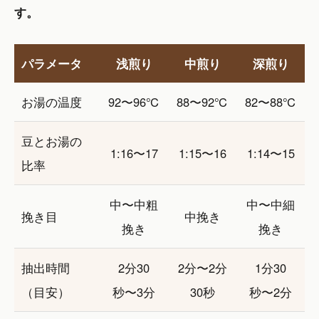
す。
パラメータ
浅煎り
中煎り
深煎り
お湯の温度
92〜96℃
88〜92℃
82〜88℃
豆とお湯の
1:16〜17
1:15〜16
1:14〜15
比率
中〜中粗
中〜中細
挽き目
中挽き
挽き
挽き
抽出時間
2分30
2分〜2分
1分30
（目安）
秒〜3分
30秒
秒〜2分