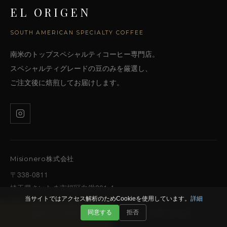
EL ORIGEN
SOUTH AMERICAN SPECIALTY COFFEE
南米のトップスペシャルティコーヒー専門店。
スペシャルティグレードの豆のみを厳選し、
ご注文後に焙煎してお届けします。
Misionero株式会社
〒338-0811
埼玉県さいたま市桜区白鍬201-4
当サイトではアクセス解析のためCookieを使用しています。
詳細
TEL:
090-2735-5157
受付 10:00〜18:00（火曜定休）
同意する
拒否
カートを見る
お問い合わせ
Email:
company@elorigen-coffee.com