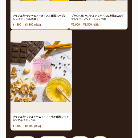
ブラジル産/ サンチュアリオ・スル農園/スーダン
ブラジル産/ サンチュアリオ・スル農園/SL28/ダ
ルメ/ナチュラル/浅煎り
ブルファーメンテーション/浅煎り
価
価
¥
1,800
–
¥
3,300
¥
2,000
–
¥
3,500
[税込]
[税込]
格
格
帯:
帯:
¥1,800
¥2,000
–
–
¥3,300
¥3,500
ブラジル産/ フォルキーニャ・ド・リオ農園/レッド
カツアイ/ナチュラル
価
¥
1,500
–
¥
2,700
[税込]
格
帯: