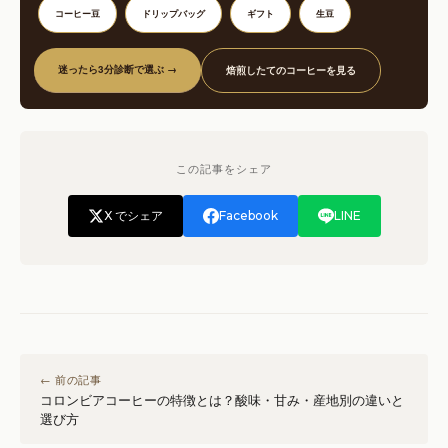
コーヒー豆
ドリップバッグ
ギフト
生豆
¥1,500
–
¥2,700
迷ったら3分診断で選ぶ →
焙煎したてのコーヒーを見る
この記事をシェア
X でシェア
Facebook
LINE
← 前の記事
コロンビアコーヒーの特徴とは？酸味・甘み・産地別の違いと
選び方