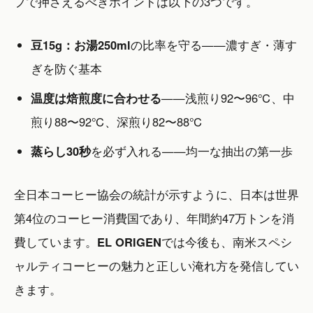
プで押さえるべきポイントは以下の3つです。
豆15g：お湯250ml
の比率を守る——濃すぎ・薄す
ぎを防ぐ基本
温度は焙煎度に合わせる
——浅煎り92〜96℃、中
煎り88〜92℃、深煎り82〜88℃
蒸らし30秒
を必ず入れる——均一な抽出の第一歩
全日本コーヒー協会の統計が示すように、日本は世界
第4位のコーヒー消費国であり、年間約47万トンを消
費しています。
EL ORIGEN
では今後も、南米スペシ
ャルティコーヒーの魅力と正しい淹れ方を発信してい
きます。