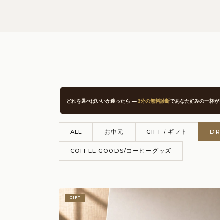
どれを選べばいいか迷ったら —
3分の無料診断
であなた好みの一杯が
ALL
お中元
GIFT / ギフト
DR
COFFEE GOODS/コーヒーグッズ
GIFT