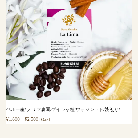
¥3,500
ペルー産/ラ リマ農園/ゲイシャ種/ウォッシュト/浅煎り/
価
¥
1,600
–
¥
2,500
[税込]
格
帯: