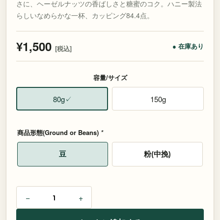
さに、ヘーゼルナッツの香ばしさと糖蜜のコク。ハニー製法
らしいなめらかな一杯、カッピング84.4点。
¥
1,500
● 在庫あり
[税込]
容量/サイズ
80g
150g
✓
商品形態(Ground or Beans)
*
豆
粉(中挽)
ブ
−
+
ラ
ジ