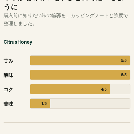
キ
うに
ー
購入前に知りたい味の輪郭を、カッピングノートと強度で
ニ
整理しました。
ャ・
ド・
Citrus
Honey
リ
オ
農
甘み
5/5
園/
酸味
5/5
浅
煎
コク
4/5
り
個
苦味
1/5