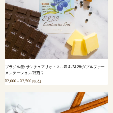
ブラジル産/ サンチュアリオ・スル農園/SL28/ダブルファー
メンテーション/浅煎り
価
¥
2,000
–
¥
3,500
[税込]
格
帯:
¥2,000
–