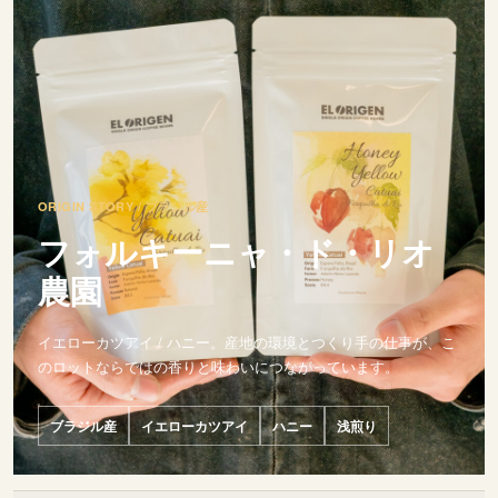
ORIGIN STORY / ブラジル産
フォルキーニャ・ド・リオ
農園
イエローカツアイ / ハニー。産地の環境とつくり手の仕事が、こ
のロットならではの香りと味わいにつながっています。
ブラジル産
イエローカツアイ
ハニー
浅煎り