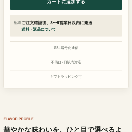
カートに追加する
ル
産/
配送
ご注文確認後、3〜5営業日以内に発送
ハ
送料・返品について
ニ
ー/
イ
SSL暗号化通信
エ
不備は7日以内対応
ロ
ー
ギフトラッピング可
カ
ツ
ア
イ/
フ
ォ
FLAVOR PROFILE
ル
華やかな味わいを、ひと目で選べるよ