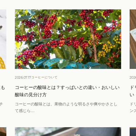
2026.07.17
202
コーヒーについて
にも
コーヒーの酸味とは？すっぱいとの違い・おいしい
ド
酸味の見分け方
い
チ
コーヒーの酸味とは、果物のような明るさや爽やかさとし
ド
て感じら…
ン