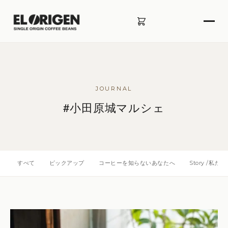
JOURNAL
#小田原城マルシェ
すべて
ピックアップ
コーヒーを知らないあなたへ
Story /私