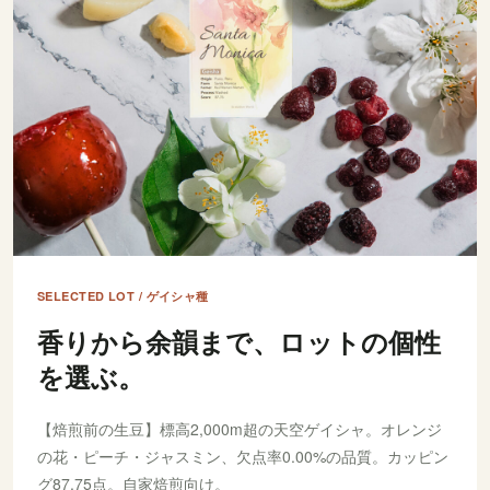
SELECTED LOT / ゲイシャ種
香りから余韻まで、ロットの個性
を選ぶ。
【焙煎前の生豆】標高2,000m超の天空ゲイシャ。オレンジ
の花・ピーチ・ジャスミン、欠点率0.00%の品質。カッピン
グ87.75点。自家焙煎向け。