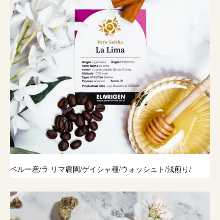
ペルー産/ラ リマ農園/ゲイシャ種/ウォッシュト/浅煎り/