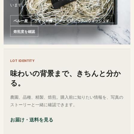
います。
ペルー産
ゲイシャ種
アナエロビック・ウォッシュド
焙煎度を確認
LOT IDENTITY
味わいの背景まで、きちんと分か
る。
農園、品種、精製、焙煎。購入前に知りたい情報を、写真の
ストーリーと一緒に確認できます。
お届け・送料を見る