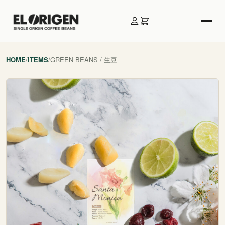
HOME
/
ITEMS
/
GREEN BEANS / 生豆