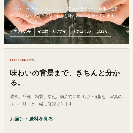
イエローカツアイ / ナチュラル。産地の環境とつくり手の仕事
が、このロットならではの香りと味わいにつながっています。
ブラジル産
イエローカツアイ
ナチュラル
浅煎り
LOT IDENTITY
味わいの背景まで、きちんと分か
る。
農園、品種、精製、焙煎。購入前に知りたい情報を、写真の
ストーリーと一緒に確認できます。
お届け・送料を見る