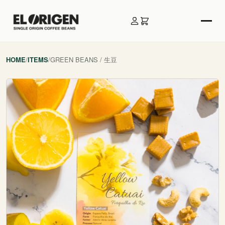
HOME
/
ITEMS
/
GREEN BEANS / 生豆