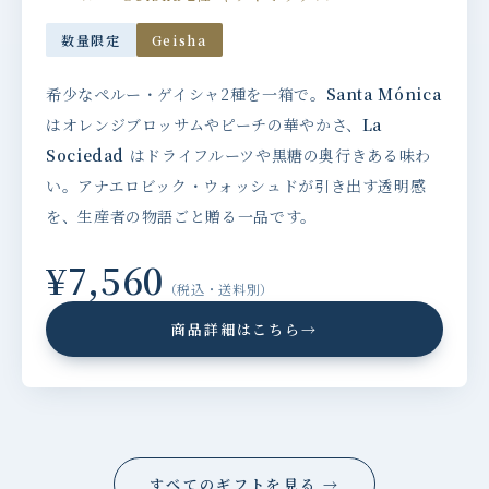
数量限定
Geisha
希少なペルー・ゲイシャ2種を一箱で。
Santa Mónica
はオレンジブロッサムやピーチの華やかさ、
La
Sociedad
はドライフルーツや黒糖の奥行きある味わ
い。アナエロビック・ウォッシュドが引き出す透明感
を、生産者の物語ごと贈る一品です。
¥7,560
（税込・送料別）
商品詳細はこちら
→
すべてのギフトを見る →