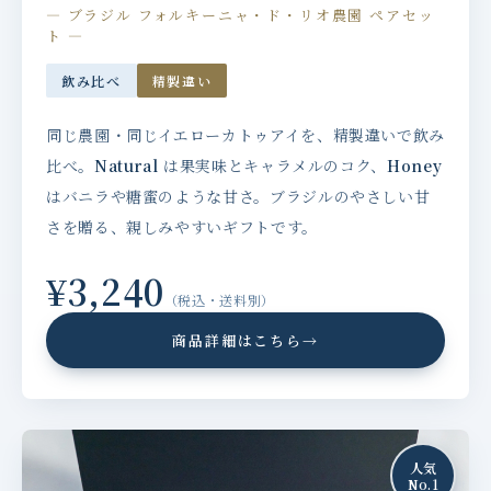
— ブラジル フォルキーニャ・ド・リオ農園 ペアセッ
ト —
飲み比べ
精製違い
同じ農園・同じイエローカトゥアイを、精製違いで飲み
比べ。
Natural
は果実味とキャラメルのコク、
Honey
はバニラや糖蜜のような甘さ。ブラジルのやさしい甘
さを贈る、親しみやすいギフトです。
¥3,240
（税込・送料別）
商品詳細はこちら
→
人気
No.1