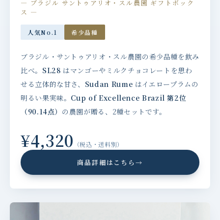
— ブラジル サントゥアリオ・スル農園 ギフトボック
ス —
人気No.1
希少品種
ブラジル・サントゥアリオ・スル農園の希少品種を飲み
比べ。
SL28
はマンゴーやミルクチョコレートを思わ
せる立体的な甘さ、
Sudan Rume
はイエロープラムの
明るい果実味。
Cup of Excellence Brazil 第2位
（90.14点）
の農園が贈る、2種セットです。
¥4,320
（税込・送料別）
商品詳細はこちら
→