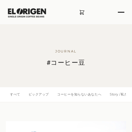
JOURNAL
#コーヒー豆
すべて
ピックアップ
コーヒーを知らないあなたへ
Story /私